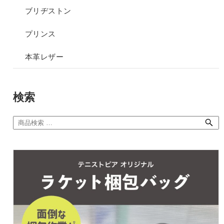
ブリヂストン
プリンス
本革レザー
検索
検
索
対
象: