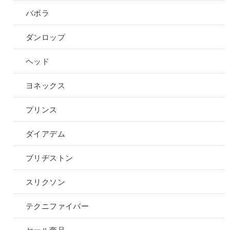
選
選
オ
バボラ
択
択
プ
で
で
シ
ダンロップ
き
き
ョ
ま
ま
ン
ヘッド
す
す
は
商
ヨネックス
品
ペ
プリンス
ー
ジ
ダイアデム
か
ら
ブリヂストン
選
択
スリクソン
で
き
テクニファイバー
ま
す
セール商品