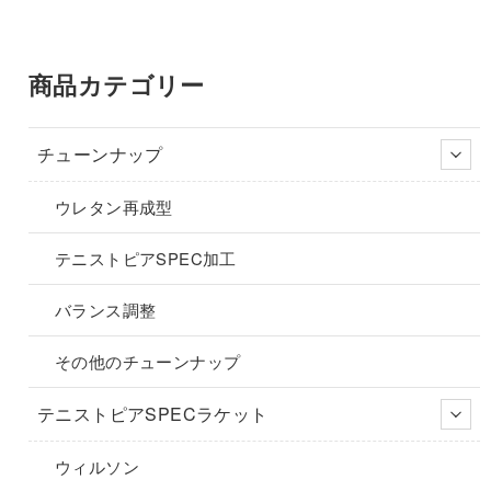
品
品
ン
ン
商
–
ペ
ペ
が
が
品
¥4,290
ー
ー
あ
あ
に
商品カテゴリー
ジ
ジ
り
り
は
か
か
ま
ま
複
ら
ら
す。
す。
数
チューンナップ
選
選
オ
オ
の
択
択
プ
プ
バ
ウレタン再成型
で
で
シ
シ
リ
き
き
ョ
ョ
エ
テニストピアSPEC加工
ま
ま
ン
ン
ー
す
す
は
は
シ
バランス調整
商
商
ョ
品
品
ン
その他のチューンナップ
ペ
ペ
が
ー
ー
あ
テニストピアSPECラケット
ジ
ジ
り
か
か
ま
ウィルソン
ら
ら
す。