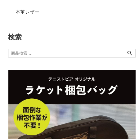
本革レザー
検索
検
索
対
象: