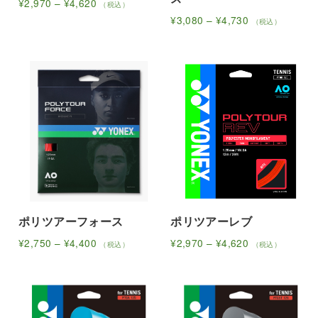
価
¥
2,970
–
¥
4,620
（税込）
シ
シ
こ
格
価
¥
3,080
–
¥
4,730
（税込）
帯:
ョ
ョ
の
こ
格
¥2,970
帯:
ン
ン
商
の
–
¥3,080
が
が
品
商
¥4,620
–
あ
あ
に
品
¥4,730
り
り
は
に
ま
ま
複
は
す。
す。
数
複
オ
オ
の
数
プ
プ
バ
の
シ
シ
リ
バ
ョ
ョ
エ
リ
ン
ン
ポリツアーフォース
ポリツアーレブ
ー
エ
は
は
シ
ー
価
価
¥
2,750
–
¥
4,400
¥
2,970
–
¥
4,620
（税込）
（税込）
商
商
ョ
シ
こ
格
こ
格
帯:
帯:
品
品
ン
ョ
の
の
¥2,750
¥2,970
ペ
ペ
が
ン
商
商
–
–
ー
ー
あ
が
品
品
¥4,400
¥4,620