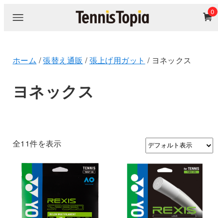
0
ホーム
/
張替え通販
/
張上げ用ガット
/ ヨネックス
ヨネックス
全11件を表示