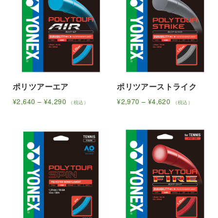
ジ
ジ
り
あ
に
に
か
か
ま
り
は
は
ら
ら
す。
ま
複
複
選
選
オ
す。
数
数
択
択
プ
オ
の
の
で
で
シ
プ
バ
バ
き
き
ョ
シ
リ
リ
ま
ま
ン
ョ
ポリツアーエア
ポリツアーストライク
エ
エ
す
す
は
ン
ー
ー
価
価
¥
2,640
–
¥
4,290
¥
2,970
–
¥
4,620
（税込）
（税込）
商
は
シ
シ
こ
格
こ
格
帯:
帯:
品
商
ョ
ョ
の
の
¥2,640
¥2,970
ペ
品
ン
ン
商
商
–
–
ー
ペ
が
が
品
品
¥4,290
¥4,620
ジ
ー
あ
あ
に
に
か
ジ
り
り
は
は
ら
か
ま
ま
複
複
選
ら
す。
す。
数
数
択
選
オ
オ
の
の
で
択
プ
プ
バ
バ