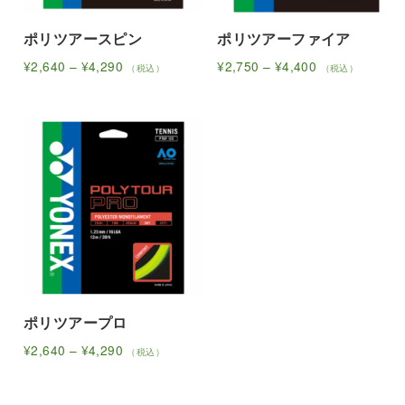
き
で
シ
シ
リ
リ
ま
き
ョ
ョ
ポリツアースピン
ポリツアーファイア
エ
エ
す
ま
ン
ン
ー
ー
価
価
¥
2,640
–
¥
4,290
¥
2,750
–
¥
4,400
（税込）
（税込）
す
は
は
シ
シ
こ
格
こ
格
帯:
帯:
商
商
ョ
ョ
の
の
¥2,640
¥2,750
品
品
ン
ン
商
商
–
–
ペ
ペ
が
が
品
品
¥4,290
¥4,400
ー
ー
あ
あ
に
に
ジ
ジ
り
り
は
は
か
か
ま
ま
複
複
ら
ら
す。
す。
数
数
選
選
オ
オ
の
の
択
択
プ
プ
バ
バ
で
で
シ
シ
リ
リ
き
き
ョ
ョ
ポリツアープロ
エ
エ
ま
ま
ン
ン
ー
ー
価
¥
2,640
–
¥
4,290
（税込）
す
す
は
は
シ
シ
こ
格
帯:
商
商
ョ
ョ
の
¥2,640