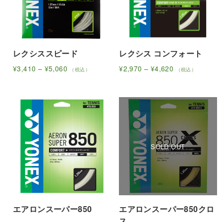
レクシススピード
レクシス コンフォート
価
価
¥
3,410
–
¥
5,060
¥
2,970
–
¥
4,620
（税込）
（税込）
こ
格
こ
格
帯:
帯:
の
の
¥3,410
¥2,970
商
商
–
–
品
品
¥5,060
¥4,620
に
に
は
は
複
複
数
数
の
の
バ
バ
リ
リ
エアロンスーパー850
エアロンスーパー850クロ
エ
エ
ス
ー
ー