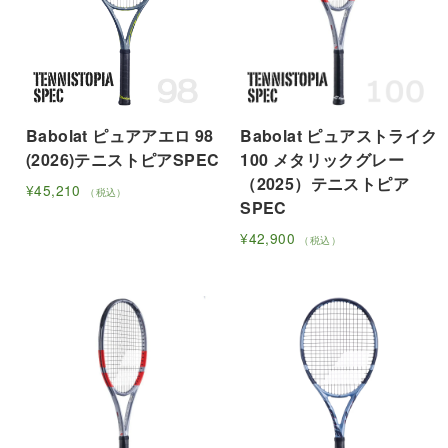
た。
す。
複
複
数
数
の
の
バ
バ
リ
リ
エ
Babolat ピュアアエロ 98
Babolat ピュアストライク
エ
ー
(2026)テニストピアSPEC
100 メタリックグレー
ー
シ
（2025）テニストピア
シ
¥
45,210
（税込）
ョ
SPEC
ョ
こ
ン
ン
の
¥
42,900
（税込）
が
が
商
こ
あ
あ
品
の
り
り
に
商
ま
ま
は
品
す。
す。
複
に
オ
オ
数
は
プ
プ
の
複
シ
シ
バ
数
ョ