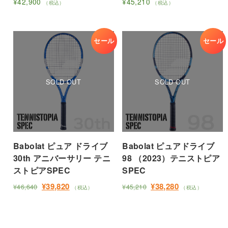
¥
42,900
¥
45,210
（税込）
（税込）
ー
ジ
ン
ン
こ
こ
ジ
か
が
が
の
の
か
ら
あ
あ
商
商
セール
セール
ら
選
り
り
品
品
選
択
ま
ま
に
に
択
で
す。
す。
は
は
で
き
オ
オ
複
複
き
ま
プ
プ
数
数
ま
す
シ
シ
の
の
す
ョ
ョ
バ
バ
ン
ン
リ
リ
は
は
Babolat ピュア ドライブ
Babolat ピュアドライブ
エ
エ
商
商
30th アニバーサリー テニ
98 （2023）テニストピア
ー
ー
品
品
ストピアSPEC
SPEC
シ
シ
ペ
ペ
ョ
ョ
元
現
元
現
¥
39,820
¥
38,280
¥
46,640
¥
45,210
（税込）
（税込）
ー
ー
ン
ン
の
在
の
在
こ
こ
価
の
価
の
ジ
ジ
が
が
の
の
格
価
格
価
か
か
あ
あ
商
商
は
格
は
格