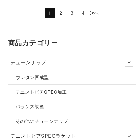
ら
ら
り
り
品
品
¥46,640
は
¥45,210
は
選
選
ま
ま
に
に
で
¥39,820
で
¥38,280
1
2
3
4
次へ
択
択
す。
す。
し
で
し
で
は
は
た。
す。
た。
す。
で
で
オ
オ
複
複
き
き
プ
プ
数
数
ま
ま
シ
シ
の
の
商品カテゴリー
す
す
ョ
ョ
バ
バ
ン
ン
リ
リ
は
は
チューンナップ
エ
エ
商
商
ー
ー
品
品
ウレタン再成型
シ
シ
ペ
ペ
ョ
ョ
ー
ー
テニストピアSPEC加工
ン
ン
ジ
ジ
が
が
バランス調整
か
か
あ
あ
ら
ら
り
り
その他のチューンナップ
選
選
ま
ま
択
択
す。
す。
テニストピアSPECラケット
で
で
オ
オ