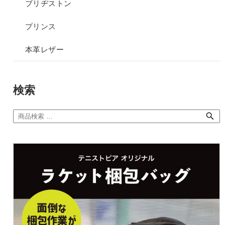
ブリヂストン
プリンス
本革レザー
検索
検
索
対
象: