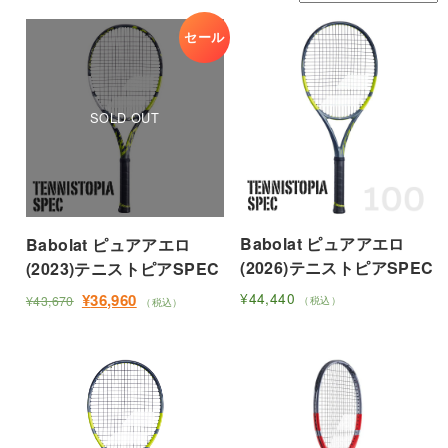
セール
Babolat ピュアアエロ
Babolat ピュアアエロ
(2026)テニストピアSPEC
(2023)テニストピアSPEC
元
現
¥
44,440
¥
36,960
¥
43,670
（税込）
（税込）
こ
の
在
こ
価
の
の
の
格
価
商
商
は
格
品
品
¥43,670
は
に
に
で
¥36,960
は
し
で
は