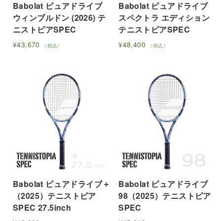
ペ
商
Babolat ピュアドライブ
Babolat ピュアドライブ
エ
ー
ー
品
ウィンブルドン (2026) テ
スペクトラ エディション
ー
シ
ジ
ペ
ニストピアSPEC
テニストピアSPEC
シ
ョ
か
ー
ョ
ン
¥
43,670
¥
48,400
（税込）
（税込）
ら
ジ
ン
が
こ
こ
選
か
が
あ
の
の
択
ら
あ
り
商
商
で
選
り
ま
品
品
き
択
ま
す。
に
に
ま
で
す。
オ
は
は
す
き
オ
プ
複
複
ま
プ
シ
数
数
す
シ
ョ
の
の
ョ
ン
バ
バ
ン
は
リ
リ
は
商
Babolat ピュアドライブ＋
Babolat ピュアドライブ
エ
エ
商
品
（2025）テニストピア
98（2025）テニストピア
ー
ー
品
ペ
SPEC 27.5inch
SPEC
シ
シ
ペ
ー
ョ
ョ