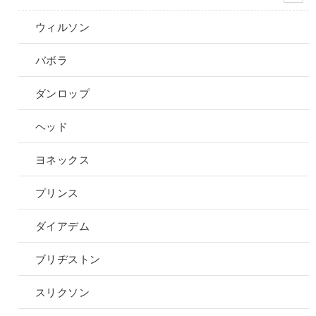
き
き
プ
プ
ウィルソン
ま
ま
シ
シ
す
す
ョ
ョ
バボラ
ン
ン
は
は
ダンロップ
商
商
品
品
ヘッド
ペ
ペ
ー
ー
ヨネックス
ジ
ジ
か
か
プリンス
ら
ら
選
選
ダイアデム
択
択
で
で
ブリヂストン
き
き
ま
ま
スリクソン
す
す