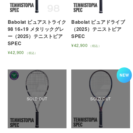
ョ
リ
の
ン
ン
エ
バ
は
は
ー
リ
商
商
Babolat ピュアストライク
Babolat ピュアドライブ
シ
エ
品
品
98 16×19 メタリックグレ
（2025）テニストピア
ョ
ー
ペ
ペ
ー（2025）テニストピア
SPEC
ン
シ
ー
ー
SPEC
が
ョ
¥
42,900
（税込）
ジ
ジ
あ
ン
こ
¥
42,900
（税込）
か
か
り
が
こ
の
ら
ら
ま
あ
の
商
選
選
す。
り
商
品
NEW
択
択
オ
ま
品
に
で
で
プ
す。
に
は
き
き
シ
オ
は
複
ま
ま
ョ
プ
複
数
す
す
ン
シ
数
の
は
ョ
の
バ
商
ン
バ
リ
品
は
リ
エ