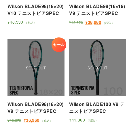
Wilson BLADE98(18×20)
Wilson BLADE98(16×19)
エ
エ
V10 テニストピアSPEC
V9 テニストピアSPEC
ー
ー
シ
シ
元
現
¥
46,530
¥
36,960
¥
43,670
（税込）
（税込）
ョ
ョ
こ
の
在
こ
価
の
ン
ン
の
の
格
価
が
が
商
商
は
格
セール
あ
あ
品
品
¥43,670
は
り
り
に
に
で
¥36,960
ま
ま
は
し
で
は
た。
す。
す。
す。
複
複
オ
オ
数
数
プ
プ
の
の
シ
シ
バ
バ
ョ
ョ
リ
リ
ン
ン
エ
Wilson BLADE98(18×20)
Wilson BLADE100 V9 テ
エ
は
は
ー
V9 テニストピアSPEC
ニストピアSPEC
ー
商
商
シ
シ
元
現
¥
36,960
¥
41,360
¥
43,670
（税込）
（税込）
品
品
ョ
ョ
の
在
こ
こ