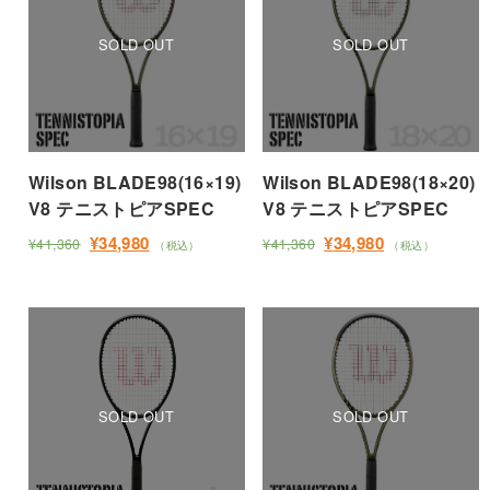
に
に
選
選
す。
す。
は
は
択
択
オ
オ
複
複
で
で
プ
プ
数
数
き
き
シ
シ
の
の
ま
ま
ョ
ョ
バ
バ
す
す
ン
ン
リ
リ
は
は
Wilson BLADE98(16×19)
Wilson BLADE98(18×20)
エ
エ
商
商
V8 テニストピアSPEC
V8 テニストピアSPEC
ー
ー
品
品
シ
シ
元
現
元
現
¥
34,980
¥
34,980
¥
41,360
¥
41,360
（税込）
（税込）
ペ
ペ
ョ
ョ
の
在
の
在
こ
こ
ー
価
の
価
の
ー
ン
ン
の
の
格
価
格
価
ジ
ジ
が
が
商
商
は
格
は
格
か
か
あ
あ
品
品
¥41,360
は
¥41,360
は
ら
ら
り
り
に
に
で
¥34,980
で
¥34,980
選
選
ま
ま
し
で
し
で
は
は
択
た。
す。
た。
す。
択
す。
す。
複
複
で
で
オ
オ
数
数
き
き
プ
プ
の
の