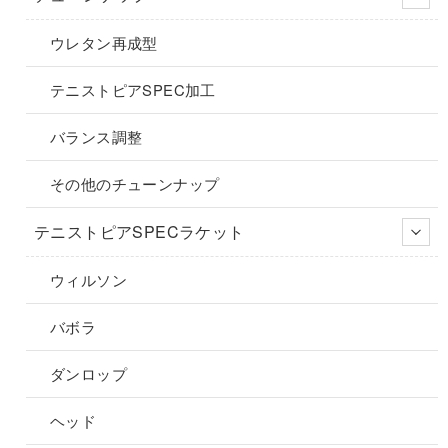
品
品
ー
ョ
ウレタン再成型
ペ
ペ
シ
ン
ー
ー
ョ
が
テニストピアSPEC加工
ジ
ジ
ン
あ
か
か
が
り
バランス調整
ら
ら
あ
ま
選
選
り
す。
その他のチューンナップ
択
択
ま
オ
で
で
す。
プ
テニストピアSPECラケット
き
き
オ
シ
ま
ま
プ
ョ
ウィルソン
す
す
シ
ン
ョ
は
バボラ
ン
商
は
品
ダンロップ
商
ペ
品
ー
ヘッド
ペ
ジ