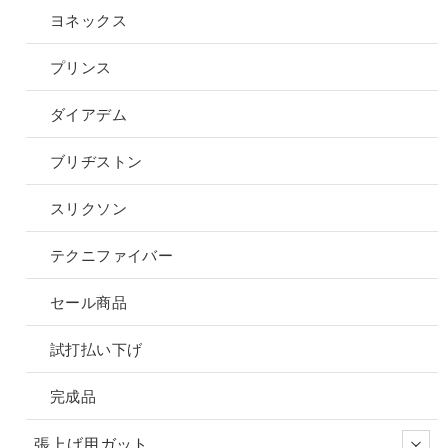
ー
か
ヨネックス
ジ
ら
か
選
プリンス
ら
択
選
で
ダイアデム
択
き
で
ま
ブリヂストン
き
す
ま
スリクソン
す
テクニファイバー
セール商品
試打払い下げ
完成品
張上げ用ガット