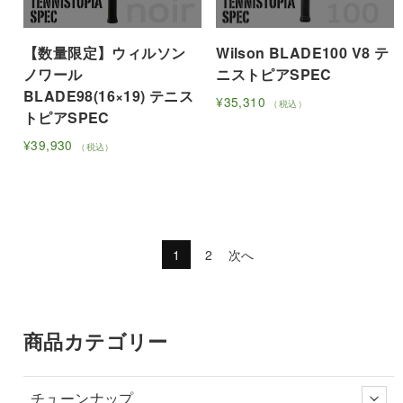
ま
ま
シ
シ
バ
バ
す
す
ョ
ョ
リ
リ
ン
ン
【数量限定】ウィルソン
Wilson BLADE100 V8 テ
エ
エ
は
は
ノワール
ニストピアSPEC
ー
ー
商
商
BLADE98(16×19) テニス
シ
シ
¥
35,310
（税込）
品
品
トピアSPEC
ョ
ョ
こ
ペ
ペ
ン
ン
の
¥
39,930
（税込）
ー
ー
が
が
こ
商
ジ
ジ
あ
あ
の
品
か
か
り
り
商
に
ら
ら
ま
ま
品
は
選
選
す。
す。
に
複
1
2
次へ
択
択
オ
オ
は
数
で
で
プ
プ
複
の
き
き
シ
シ
数
バ
ま
ま
ョ
ョ
の
リ
商品カテゴリー
す
す
ン
ン
バ
エ
は
は
リ
ー
チューンナップ
商
商
エ
シ