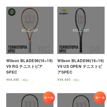
ペ
ペ
価
の
ン
ン
の
の
格
価
ー
ー
が
が
商
商
は
格
ジ
ジ
あ
あ
品
品
¥43,670
は
か
か
り
り
に
に
で
¥36,960
ら
ら
ま
ま
し
で
は
は
選
選
た。
す。
す。
す。
複
複
択
択
オ
オ
数
数
で
で
プ
プ
の
の
き
き
シ
シ
バ
バ
ま
ま
ョ
ョ
リ
リ
す
す
ン
ン
エ
Wilson BLADE98(16×19)
Wilson BLADE98(16×19)
エ
は
は
ー
V9 RG テニストピア
V9 US OPEN テニストピ
ー
商
商
シ
SPEC
アSPEC
シ
品
品
ョ
ョ
¥
44,440
¥
44,440
（税込）
（税込）
ペ
ペ
ン
ン
こ
こ
ー
ー
が
が
の
の
ジ
ジ
あ
あ
商
商
セール
セール
か
か
り
り
品
品
ら
ら
ま
ま