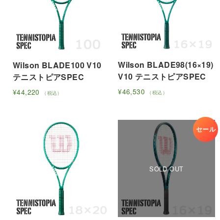
Wilson BLADE98(16×19)
Wilson BLADE100 V10
V10 テニストピアSPEC
テニストピアSPEC
¥
46,530
¥
44,220
（税込）
（税込）
こ
こ
の
の
商
商
セール
品
品
に
に
は
は
複
複
数
数
の
の
バ
バ
リ
リ