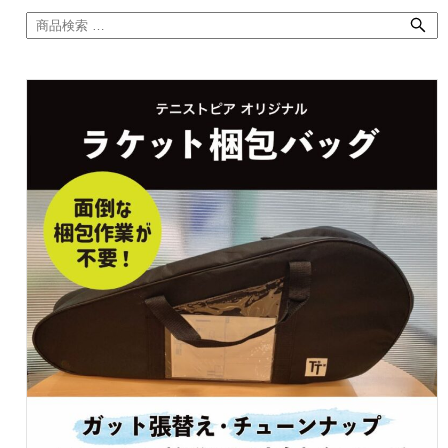
検
索
対
象: