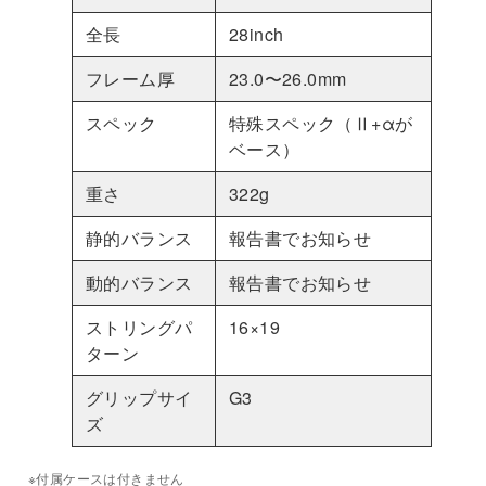
目
個
全長
28inch
フレーム厚
23.0〜26.0mm
スペック
特殊スペック（Ⅱ+αが
ベース）
重さ
322g
静的バランス
報告書でお知らせ
動的バランス
報告書でお知らせ
ストリングパ
16×19
ターン
グリップサイ
G3
ズ
※付属ケースは付きません