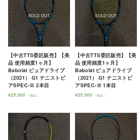
【中古TTS委託販売】【美
【中古TTS委託販売】【美
品 使用頻度1ヶ月】
品 使用頻度1ヶ月】
Babolat ピュアドライブ
Babolat ピュアドライブ
（2021） G1 テニストピ
（2021） G1 テニストピ
アSPEC-Ⅲ 2本目
アSPEC-Ⅲ 1本目
¥
25,000
¥
25,000
（税込）
（税込）
こ
こ
の
の
商
商
品
品
に
に
は
は