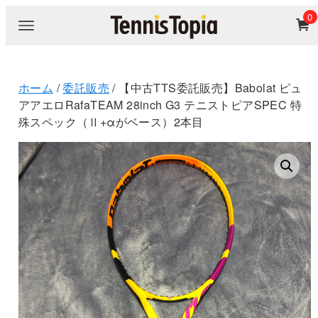
0
ホーム
/
委託販売
/ 【中古TTS委託販売】Babolat ピュ
アアエロRafaTEAM 28inch G3 テニストピアSPEC 特
殊スペック（Ⅱ+αがベース）2本目