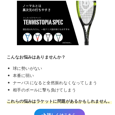
ョ
ョ
の
バ
ン
ン
バ
リ
は
は
リ
エ
商
商
エ
ー
品
品
ー
シ
ペ
ペ
シ
ョ
ー
ー
ョ
ン
ジ
ジ
ン
が
か
か
が
あ
ら
ら
あ
り
こんなお悩みはありませんか？
選
選
り
ま
球に勢いがない
択
択
ま
す。
で
で
す。
オ
本番に弱い
き
き
オ
プ
ナーバスになると全然振れなくなってしまう
ま
ま
プ
シ
相手のボールに撃ち負けてしまう
す
す
シ
ョ
ョ
ン
これらの悩みはラケットに問題があるかもしれません。
ン
は
は
商
詳しくはこちら