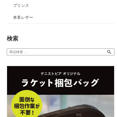
プリンス
本革レザー
検索
検
索
対
象: