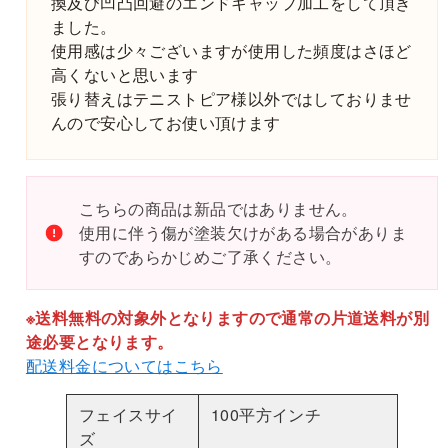
換及び凹凸回避のエンドキャップ加工をして頂き
ス
ました。
ト
使用感は少々ございますが使用した頻度はさほど
ピ
高くないと思います
ア
張り替えはテニストピア様以外ではしておりませ
SPEC
んので安心してお使い頂けます
特
殊
ス
こちらの商品は新品ではありません。
ペ
使用に伴う傷が塗装欠けがある場合がありま
ッ
すのであらかじめご了承ください。
ク
（Ⅱ+α
が
※送料無料の対象外となりますので通常の片道送料が別
ベ
途必要となります。
ー
配送料金についてはこちら
ス）
2
フェイスサイ
100平方インチ
本
ズ