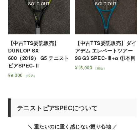
複
複
数
数
の
の
バ
バ
リ
リ
【中古TTS委託販売】
【中古TTS委託販売】ダイ
エ
エ
DUNLOP SX
アデム エレベートツアー
ー
ー
600（2019） G5 テニスト
98 G3 SPEC-Ⅲ+α ①本目
シ
シ
ピアSPEC-Ⅱ
ョ
ョ
¥
15,000
（税込）
ン
ン
こ
¥
9,000
（税込）
が
が
こ
の
あ
あ
の
商
り
り
商
品
ま
ま
品
に
テニストピアSPECについて
す。
す。
に
は
オ
オ
は
複
プ
プ
＼ 重たいのに重く感じない振り心地 ／
複
数
シ
シ
数
の