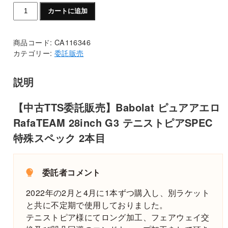
【中
カートに追加
古
TTS
商品コード:
CA116346
委
カテゴリー:
委託販売
託
販
説明
売】
Babolat
ピ
【中古TTS委託販売】Babolat ピュアアエロ
ュ
RafaTEAM 28inch G3 テニストピアSPEC
ア
特殊スペック 2本目
ア
エ
ロ
委託者コメント
RafaTEAM
28inch
2022年の2月と4月に1本ずつ購入し、別ラケット
G3
と共に不定期で使用しておりました。
テ
テニストピア様にてロング加工、フェアウェイ交
ニ