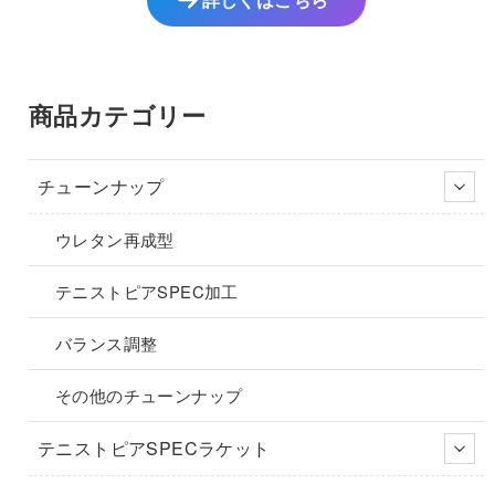
商
品
品
ペ
ペ
ー
ー
ジ
商品カテゴリー
ジ
か
か
ら
ら
選
チューンナップ
選
択
択
で
ウレタン再成型
で
き
き
ま
テニストピアSPEC加工
ま
す
す
バランス調整
その他のチューンナップ
テニストピアSPECラケット