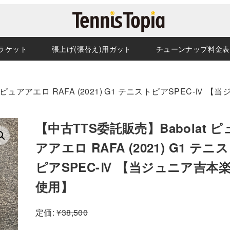
ラケット
張上げ(張替え)用ガット
チューンナップ料金表
 ピュアアエロ RAFA (2021) G1 テニストピアSPEC-Ⅳ 【当
【中古TTS委託販売】Babolat ピ
アアエロ RAFA (2021) G1 テニ
ピアSPEC-Ⅳ 【当ジュニア吉本
使用】
定価:
¥
38,500