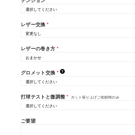
テンション
*
レザー交換
*
レザーの巻き方
*
?
グロメット交換
*
打球テストと微調整
*
ガット張り上げご依頼時のみ
ご要望