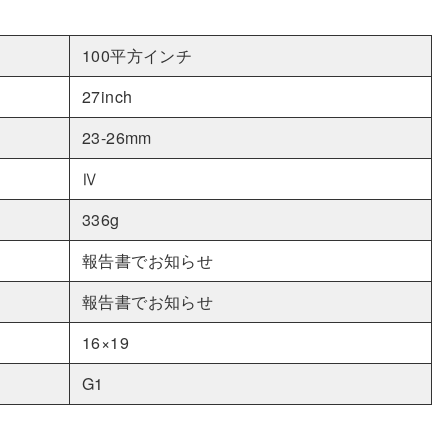
ュ
ニ
ア
100平方インチ
吉
27inch
本
楽
23-26mm
使
用】
Ⅳ
個
336g
報告書でお知らせ
報告書でお知らせ
16×19
G1