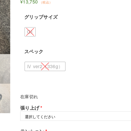
¥
13,750
（税込）
グリップサイズ
G1
スペック
Ⅳ ver2（336g）
在庫切れ
張り上げ
*