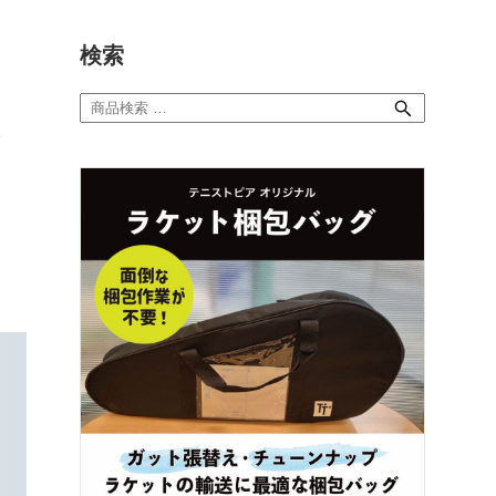
検索
検
索
。
対
象: