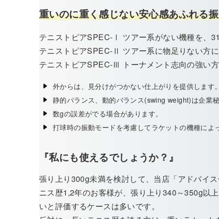
重いのに重く感じない安心感あふれる振
テニストピアSPEC-Ⅰ ツアー系がない機種を、31
テニストピアSPEC-Ⅱ ツアー系に物足りない方に
テニストピアSPEC-Ⅲ トーナメント志向の強い方
外からは、見分けがつかない仕上がりを提供します
静的バランス、動的バランス(swing weight)は
数gの誤差がでる場合があります。
打球時の振動モードを考慮してラケットの機種によ
『私にも使えるでしょうか？』
張り上り300g未満を検討して、当店「アドバイ
ニス歴1,2年のお客様が、張り上り340～350g
いと評価するケースは多いです。