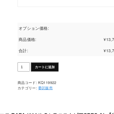
オプション価格:
商品価格:
¥
13,
合計:
¥
13,
【中
カートに追加
古
TTS
商品コード:
KQ119922
委
カテゴリー:
委託販売
託
販
売】
Babolat
ピ