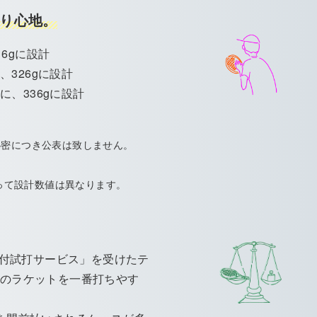
り心地。
6gに設計
、326gに設計
に、336gに設計
。
企業秘密につき公表は致しません。
って設計数値は異なります。
ス付試打サービス」を受けたテ
以上のラケットを一番打ちやす