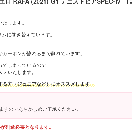
ロ RAFA (2021) G1 テニストピアSPEC-Ⅳ 【
ュ
ア
ア
いたします。
エ
スリムに巻き替えています。
ロ
RAFA
(2021)
がカーボンが擦れるまで削れています。
G1
テ
ってしまっているので、
ニ
スメいたします。
ス
する方（ジュニアなど）にオススメします。
ト
ピ
ア
SPEC-
ますのであらかじめご了承ください。
Ⅳ
【当
料が別途必要となります。
ジ