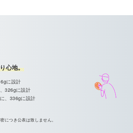
り心地。
6gに設計
、326gに設計
に、336gに設計
。
企業秘密につき公表は致しません。