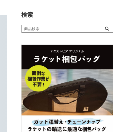
検索
検
索
対
象: