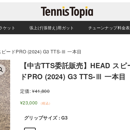
ラケット
張上げ(張替え)用ガット
チューンナップ料金表
ードPRO (2024) G3 TTS-Ⅲ 一本目
【中古TTS委託販売】HEAD スピ
ドPRO (2024) G3 TTS-Ⅲ 一本目
定価:
¥
41,800
¥
23,000
（税込）
グリップサイズ
: G3