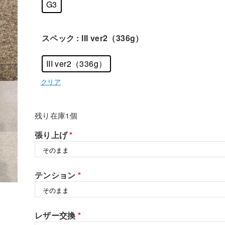
G3
スペック
: III ver2（336g）
III ver2（336g）
クリア
残り在庫1個
張り上げ
*
テンション
*
レザー交換
*