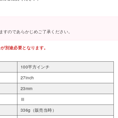
一
本
目
個
ますのであらかじめご了承ください。
料が別途必要となります。
100平方インチ
27inch
23mm
Ⅲ
336g（販売当時）