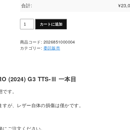
合計:
¥
23,
【中
カートに追加
古
TTS
商品コード:
2026851000004
委
カテゴリー:
委託販売
託
販
売】
HEAD
ス
2024) G3 TTS-Ⅲ 一本目
ピ
態です。
ー
ド
ますが、レザー自体の損傷は僅かです。
PRO
(2024) G3
TTS-
Ⅲ
緒にご注文ください。