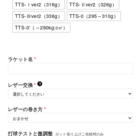
TTS-Ⅰver2（316g）
TTS-Ⅱver2（326g）
TTS-Ⅲver2（336g）
TTS-0（295～310g）
TTS-0'（～290kg:c㎡）
ラケット名
*
?
レザー交換
*
レザーの巻き方
*
打球テストと微調整
ガット張り上げご依頼時のみ