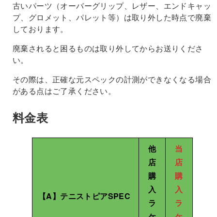
古いパーツ（オーバーグリップ、レザー、エンドキャッ
プ、グロメット、パレット等）は取り外した時点で廃棄
しております。
廃棄されると困るものは取り外してからお送りくださ
い。
その際は、正確な元スペックの計測ができなくなる場合
がある点はご了承ください。
料金表
他
当
店
店
購
購
入
入
【A】テニストピアSPEC
ラ
ラ
ケ
ケ