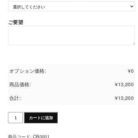
ご要望
オプション価格:
¥
0
商品価格:
¥
13,200
合計:
¥
13,200
テ
カートに追加
ニ
ス
商品コード:
CB0001
ト