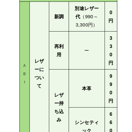
別途レザー
0
新調
代
（990～
円
3,300円）
3
再利
3
ー
用
0
レザ
円
A
ーに
B
9
つい
1
9
て
本革
0
レザ
円
ー持
ち込
6
み
シンセティ
6
ック
0