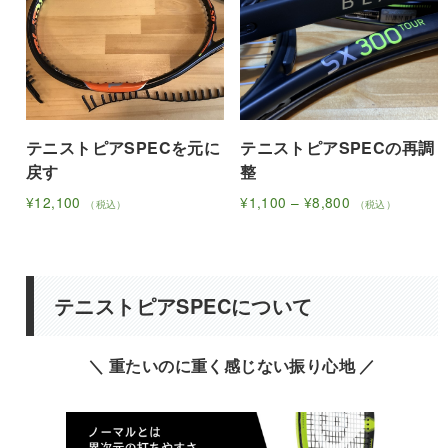
は
複
複
数
数
の
の
バ
バ
リ
リ
エ
テニストピアSPECを元に
テニストピアSPECの再調
エ
ー
戻す
整
ー
シ
シ
ョ
価
¥
12,100
¥
1,100
–
¥
8,800
（税込）
（税込）
ョ
ン
こ
こ
格
帯:
ン
が
の
の
¥1,100
が
あ
商
商
–
あ
り
品
品
¥8,800
テニストピアSPECについて
り
ま
に
に
ま
す。
は
は
す。
オ
＼ 重たいのに重く感じない振り心地 ／
複
複
オ
プ
数
数
プ
シ
の
の
シ
ョ
バ
バ