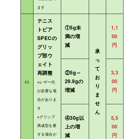
ます
テニス
①5g未
1,1
トピア
満の増
00
SPECの
減
円
グリッ
承
プ部ウ
っ
ェイト
て
②5g～
3,3
再調整
お
29.9gの
00
A3
※レザー代
り
増減
円
が必要な場
ま
合がありま
せ
す
ん
※グリップ
④30g以
5,5
再成型を要
上の増
00
する場合が
減
円