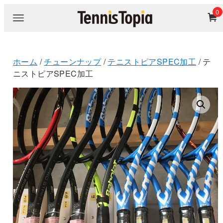
0
ホーム
/
チューンナップ
/
テニストピアSPEC加工
/ テ
ニストピアSPEC加工