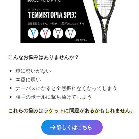
ョ
ン
リ
リ
ン
は
エ
エ
は
商
ー
ー
商
品
シ
シ
品
ペ
ョ
ョ
ペ
ー
ン
ン
ー
ジ
が
が
ジ
か
あ
あ
こんなお悩みはありませんか？
か
ら
り
り
球に勢いがない
ら
選
ま
ま
選
択
す。
す。
本番に弱い
択
で
オ
オ
ナーバスになると全然振れなくなってしまう
で
き
プ
プ
相手のボールに撃ち負けてしまう
き
ま
シ
シ
ま
す
ョ
ョ
これらの悩みはラケットに問題があるかもしれません。
す
ン
ン
は
は
詳しくはこちら
商
商
品
品