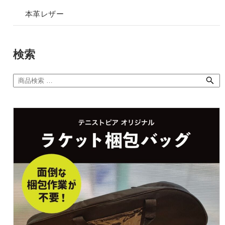
本革レザー
検索
検
索
対
象: