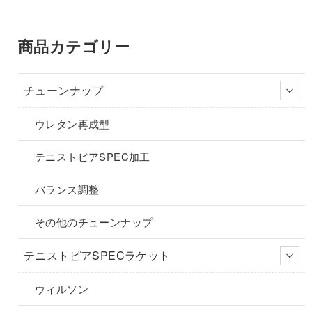
ペ
ペ
ー
ー
商品カテゴリー
ジ
ジ
か
か
ら
ら
チューンナップ
選
選
択
択
ウレタン再成型
で
で
き
き
テニストピアSPEC加工
ま
ま
す
す
バランス調整
その他のチューンナップ
テニストピアSPECラケット
ウィルソン