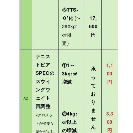
⑤
TTS-
０'化
(〜
17,
290kg:
600
㎠限
円
定）
テニス
トピア
①1～
1,1
承
SPECの
3kg:㎠
00
っ
スウィ
増減
円
て
ングウ
お
ェイト
A2
り
再調整
ま
②4kg:
3,3
※グロメッ
せ
㎠以上
00
トが必要な
ん
の増減
円
場合があり