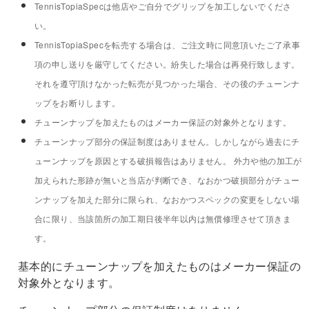
TennisTopiaSpecは他店やご自分でグリップを加工しないでくださ
い。
TennisTopiaSpecを転売する場合は、ご注文時に同意頂いたご了承事
項の申し送りを厳守してください。紛失した場合は再発行致します。
それを遵守頂けなかった転売が見つかった場合、その後のチューンナ
ップをお断りします。
チューンナップを加えたものはメーカー保証の対象外となります。
チューンナップ部分の保証制度はありません。しかしながら過去にチ
ューンナップを原因とする破損報告はありません。 外力や他の加工が
加えられた形跡が無いと当店が判断でき、なおかつ破損部分がチュー
ンナップを加えた部分に限られ、なおかつスペックの変更をしない場
合に限り、当該箇所の加工期日後半年以内は無償修理させて頂きま
す。
基本的にチューンナップを加えたものはメーカー保証の
対象外となります。