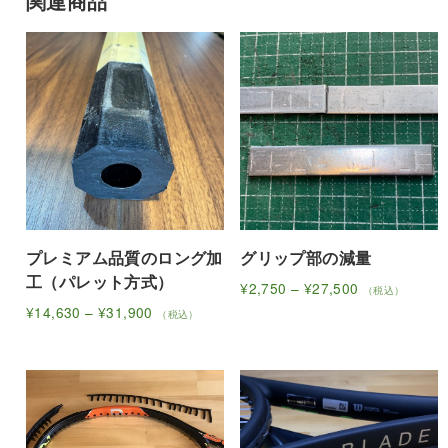
関連商品
プレミアム品質のロング加
グリップ部の減量
工（パレット方式）
価
¥
2,750
–
¥
27,500
（税込）
こ
格
価
¥
14,630
–
¥
31,900
（税込）
帯:
こ
格
の
¥2,750
帯:
の
商
–
¥14,630
商
品
¥27,500
–
品
に
¥31,900
に
は