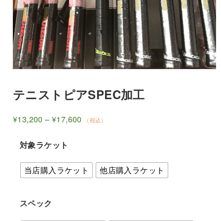
テニストピアSPEC加工
価
¥
13,200
–
¥
17,600
（税込）
格
帯:
対象ラケット
¥13,200
–
当店購入ラケット
他店購入ラケット
¥17,600
スペック