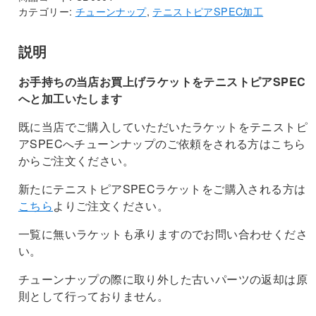
カテゴリー:
チューンナップ
,
テニストピアSPEC加工
ピ
ア
説明
SPEC
加
お手持ちの当店お買上げラケットをテニストピアSPEC
工
へと加工いたします
個
既に当店でご購入していただいたラケットをテニストピ
アSPECへチューンナップのご依頼をされる方はこちら
からご注文ください。
新たにテニストピアSPECラケットをご購入される方は
こちら
よりご注文ください。
一覧に無いラケットも承りますのでお問い合わせくださ
い。
チューンナップの際に取り外した古いパーツの返却は原
則として行っておりません。