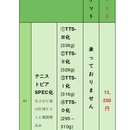
ッ
ッ
ト
ト
①
TTS-
Ⅲ化
(336g)
承
②
TTS-
っ
Ⅱ化
て
(326g)
お
テニス
③
TTS-
り
トピア
Ⅰ化
ま
SPEC化
13,
(316g)
せ
200
A1
仕上がり後
④
TTS-
ん
円
の打球テス
０化
トと微調整
(295～
込み
310g)