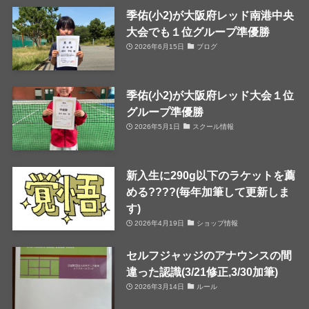
季佑(小2)が大阪府レッド南港中央
大会でも１位グループ準優勝
2026年6月15日
ブログ
季佑(小2)が大阪府レッド大会１位
グループ準優勝
2026年5月1日
スクール情報
新入生に290g以下のラケットを薦
める????(毎年加筆して更新しま
す)
2026年4月19日
ショップ情報
セルフジャッジのアナウンスの間
違った認識(3/21修正,3/30加筆)
2026年3月14日
ルール