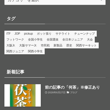
テ
ゴ
リ
タグ
ー
ITF
JOP
pickup
ガット張り
サテライト
チューンナップ
フットワーク
全国小学生
全国選抜
全日本ジュニア
大会
大阪Jr.
大阪サマーJr.
市民戦
新製品
歴史
関西サーキット
関西ジュニア
関西小学生
新着記事
前の記事の「何茶」※修正あり
2026年6月27日
ブログ