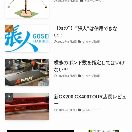
2015年3月24日
チューンナップ
【ｼｮｯﾌﾟ】”張人”は信用できな
い！
2012年5月2日
ショップ情報
横糸のポンド数を指定してはいけ
ない!!!
2024年4月2日
ショップ情報
新CX200,CX400TOUR店長レビュ
ー
2021年3月7日
店長レビュー