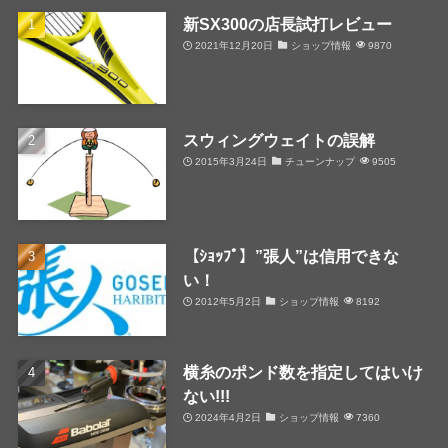
新SX300の店長試打レビュー
2021年12月20日
ショップ情報
9870
スウィングウェイトの誤解
2015年3月24日
チューンナップ
9505
【ｼｮｯﾌﾟ】”張人”は信用できな
い！
2012年5月2日
ショップ情報
8192
横糸のポンド数を指定してはいけ
ない!!!
2024年4月2日
ショップ情報
7360