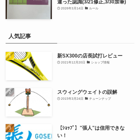
違った認識(3/21修正,3/30加筆)
2026年3月14日
ルール
人気記事
新SX300の店長試打レビュー
2021年12月20日
ショップ情報
スウィングウェイトの誤解
2015年3月24日
チューンナップ
【ｼｮｯﾌﾟ】”張人”は信用できな
い！