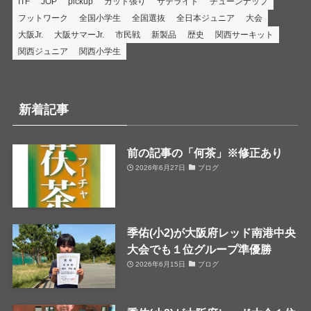
ITF
JOP
pickup
ガット張り
サテライト
チューンナップ
フットワーク
全国小学生
全国選抜
全日本ジュニア
大会
大阪Jr.
大阪サマーJr.
市民戦
新製品
歴史
関西サーキット
関西ジュニア
関西小学生
新着記事
前の記事の「何茶」※修正あり
2026年6月27日
ブログ
季佑(小2)が大阪府レッド南港中央
大会でも１位グループ準優勝
2026年6月15日
ブログ