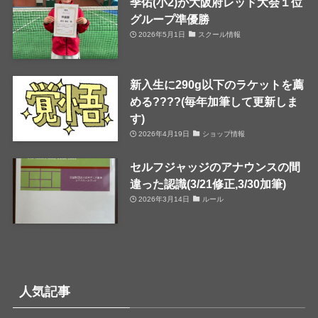
季佑(小2)が大阪府レッド大会１位
グループ準優勝
2026年5月1日
スクール情報
新入生に290g以下のラケットを薦
める????(毎年加筆して更新しま
す)
2026年4月19日
ショップ情報
セルフジャッジのアナウンスの間
違った認識(3/21修正,3/30加筆)
2026年3月14日
ルール
人気記事