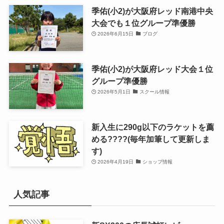
季佑(小2)が大阪府レッド南港中央
大会でも１位グループ準優勝
2026年6月15日
ブログ
季佑(小2)が大阪府レッド大会１位
グループ準優勝
2026年5月1日
スクール情報
新入生に290g以下のラケットを薦
める????(毎年加筆して更新しま
す)
2026年4月19日
ショップ情報
人気記事