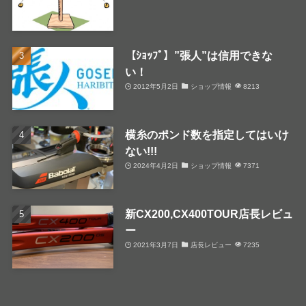
【ｼｮｯﾌﾟ】”張人”は信用できな
い！
2012年5月2日
ショップ情報
8213
横糸のポンド数を指定してはいけ
ない!!!
2024年4月2日
ショップ情報
7371
新CX200,CX400TOUR店長レビュ
ー
2021年3月7日
店長レビュー
7235