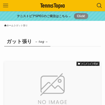
テニストピアSPECのご発注はこちら→
Click!
ホーム
ガット張り
ガット張り
– tag –
テニストピア歴史