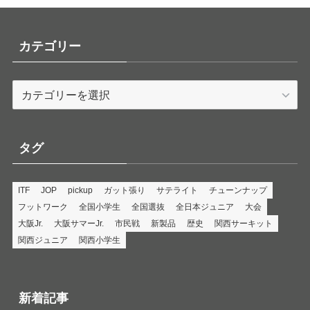
カテゴリー
カ
テ
ゴ
リ
タグ
ー
ITF
JOP
pickup
ガット張り
サテライト
チューンナップ
フットワーク
全国小学生
全国選抜
全日本ジュニア
大会
大阪Jr.
大阪サマーJr.
市民戦
新製品
歴史
関西サーキット
関西ジュニア
関西小学生
新着記事