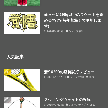
新入生に290g以下のラケットを薦
める????(毎年加筆して更新しま
す)
2026年4月19日
ショップ情報
人気記事
新SX300の店長試打レビュー
2021年12月20日
ショップ情報
9872
スウィングウェイトの誤解
2015年3月24日
チューンナップ
9510