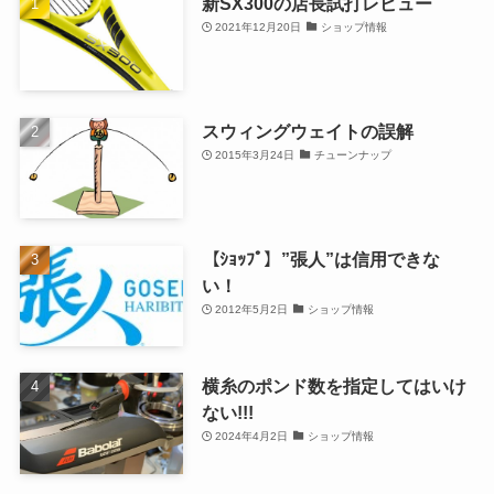
新SX300の店長試打レビュー
2021年12月20日
ショップ情報
スウィングウェイトの誤解
2015年3月24日
チューンナップ
【ｼｮｯﾌﾟ】”張人”は信用できな
い！
2012年5月2日
ショップ情報
横糸のポンド数を指定してはいけ
ない!!!
2024年4月2日
ショップ情報