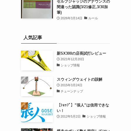
セルフジャッジのアナウンスの
間違った認識(3/21修正,3/30加
筆)
2026年3月14日
ルール
人気記事
新SX300の店長試打レビュー
2021年12月20日
ショップ情報
スウィングウェイトの誤解
2015年3月24日
チューンナップ
【ｼｮｯﾌﾟ】”張人”は信用できな
い！
2012年5月2日
ショップ情報