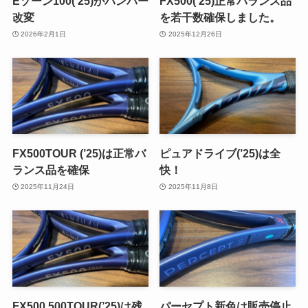
Eゾーン100(’25)がバンパー
FX500(’25)正常バランス品
改変
を若干数確保しました。
2026年2月1日
2025年12月26日
FX500TOUR (’25)は正常バ
ピュアドライブ(’25)は全
ランス品を確保
快！
2025年11月24日
2025年11月8日
FX500.500TOUR(’25)は残
パーセプト新色は販売停止