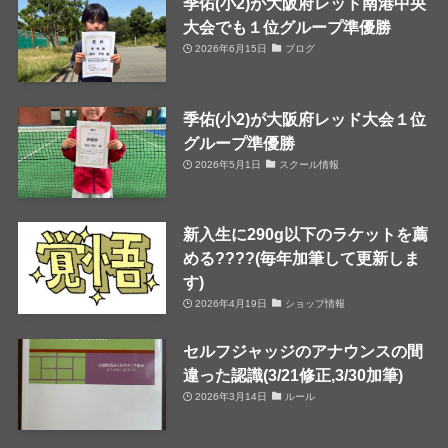
季佑(小2)が大阪府レッド南港中央
大会でも１位グループ準優勝
2026年6月15日
ブログ
季佑(小2)が大阪府レッド大会１位
グループ準優勝
2026年5月1日
スクール情報
新入生に290g以下のラケットを薦
める????(毎年加筆して更新しま
す)
2026年4月19日
ショップ情報
セルフジャッジのアナウンスの間
違った認識(3/21修正,3/30加筆)
2026年3月14日
ルール