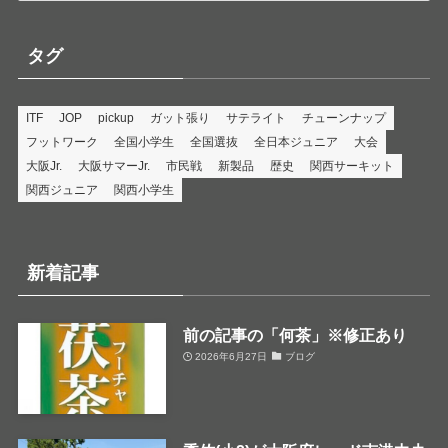
ゴ
リ
タグ
ー
ITF
JOP
pickup
ガット張り
サテライト
チューンナップ
フットワーク
全国小学生
全国選抜
全日本ジュニア
大会
大阪Jr.
大阪サマーJr.
市民戦
新製品
歴史
関西サーキット
関西ジュニア
関西小学生
新着記事
前の記事の「何茶」※修正あり
2026年6月27日
ブログ