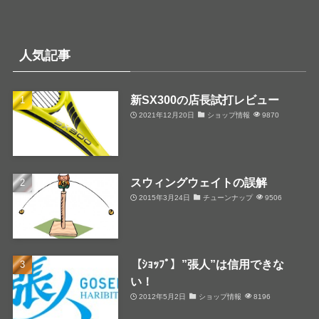
人気記事
新SX300の店長試打レビュー
2021年12月20日
ショップ情報
9870
スウィングウェイトの誤解
2015年3月24日
チューンナップ
9506
【ｼｮｯﾌﾟ】”張人”は信用できな
い！
2012年5月2日
ショップ情報
8196