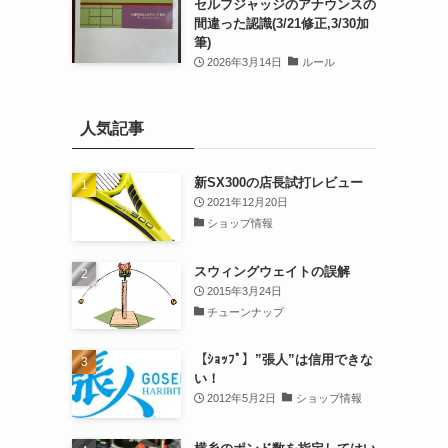
セルフジャッジのアナウンスの
間違った認識(3/21修正,3/30加
筆)
2026年3月14日
ルール
人気記事
新SX300の店長試打レビュー
2021年12月20日
ショップ情報
スウィングウェイトの誤解
2015年3月24日
チューンナップ
【ｼｮｯﾌﾟ】”張人”は信用できな
い！
2012年5月2日
ショップ情報